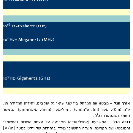
18
10
Hz=Exahertz (EHz)
6
10
Hz= Megahertz (MHz)
9
10
Hz=Gigahertz (GHz)
אורך הגל –
מבטא את המרחק בין שני שיאי גל עוקבים. יחידות המדידה הן:
ק"מ (Km), מטר (m), ס"מ(cm) , מילימטר (mm), מיקרון(μm), ננומטר
(nm) ואנגסטרום (Å).
גובה הגל –
המשרעת (אמפליטודה) מצביעה על עצמת השדות (החשמלי
והמגנטי) של הקרינה. השדה החשמלי נמדד ביחידות של וולט למטר [V/m]