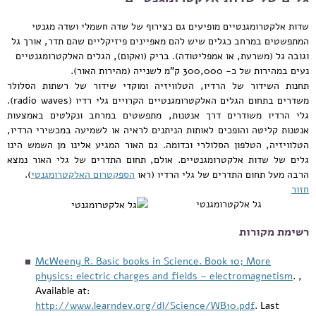
שדות אלקטרומגנטיים מופיעים גם כצירוף של שדה חשמלי ושדה מגנטי
המתפשטים במרחב כגלים שיש להם מאפיינים פיזיקליים שהם תדר, אורך גל
וגובה גל (משרעת, או אמפליטודה). בריק (ואקום), הגלים האלקטרומגנטיים
נעים במהירות של כ- 300,000 ק"מ לשנייה (מהירות האור).
תחנות השידור של הרדיו, הטלוויזיה ומוקדי שידור של רשתות הסלולר
משדרים בתחום הגלים האלקטרומגנטיים הקרויים גלי רדיו (radio waves).
גלי הרדיו משודרים דרך אנטנות, מתפשטים במרחב ונקלטים באמצעות
אנטנות קליטה והופכים לאותות הניתנים לראיה או לשמיעה במכשירי הרדיו,
הטלוויזיה, הטלפון הסלולרי וכדומה. גם האור המגיע אלינו מן השמש הינו
גלים של שדות אלקטרומגנטיים. אולם, תחום התדרים של גלי האור נמצא
הרבה מעל תחום התדרים של גלי הרדיו (ראו
הספקטרום האלקטרומגנטי
).
חזור
גל אלקטרומגנטי
רשימת מקורות
McWeeny R. Basic books in Science. Book 10; More
physics: electric charges and fields – electromagnetism
. ,
Available at:
http://www.learndev.org/dl/Science/WB10.pdf
. Last