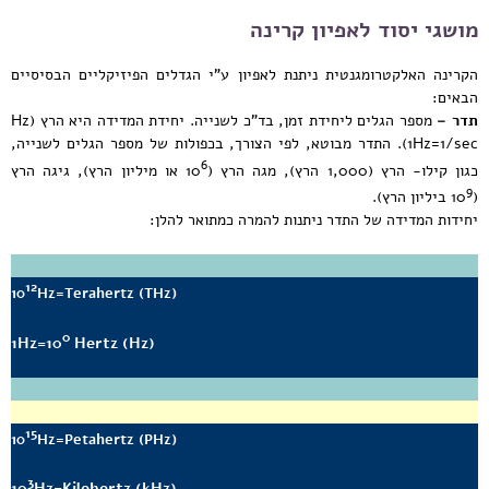
מושגי יסוד לאפיון קרינה
הקרינה האלקטרומגנטית ניתנת לאפיון ע"י הגדלים הפיזיקליים הבסיסיים
הבאים:
תדר –
מספר הגלים ליחידת זמן, בד"כ לשנייה. יחידת המדידה היא הרץ (Hz
(1Hz=1/sec. התדר מבוטא, לפי הצורך, בכפולות של מספר הגלים לשנייה,
6
כגון קילו- הרץ (1,000 הרץ), מגה הרץ (10
או מיליון הרץ), גיגה הרץ
9
(10
ביליון הרץ).
יחידות המדידה של התדר ניתנות להמרה כמתואר להלן:
12
10
Hz=Terahertz (THz)
0
1Hz=10
Hertz (Hz)
15
10
Hz=Petahertz (PHz)
3
10
Hz=Kilohertz (kHz)