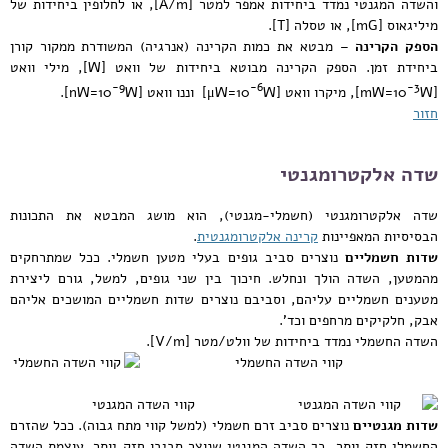
והשדה המגנטי נמדד ביחידות אמפר למטר [A/m], או לחלופין ביחידות של
מיליגאוס [mG], או טסלה [T].
הספק הקרינה
– מבטא את כמות הקרינה (אנרגיה) המשודרת ממקור קורן
ביחידת זמן. הספק הקרינה מבוטא ביחידות של וואט [W], מילי וואט
-9
-6
-3
[mW=10
W], מיקרו וואט [μW=10
W] וננו וואט [nW=10
W].
חזור
שדה אלקטרומגנטי
שדה אלקטרומגנטי (חשמלי-מגנטי), הוא מושג המבטא את התכונות
הבסיסיות המאפיינות
קרינה אלקטרומגנטית
.
שדות חשמליים
נוצרים סביב גופים בעלי מטען חשמלי. ככל שמתרחקים
מהמטען, השדה הולך ונחלש. חיכוך בין שני גופים, למשל, גורם ליצירת
מטענים חשמליים עליהם, וסביבם נוצרים שדות חשמליים המושכים אליהם
אבק, חלקיקים מרחפים וכד'.
השדה החשמלי נמדד ביחידות של וולט/מטר [V/m].
קווי השדה החשמלי
קווי השדה המגנטי
שדות מגנטיים
נוצרים סביב זרם חשמלי (למשל קווי מתח גבוה). ככל שהזרם
החשמלי חזק יותר, כך השדה המגנטי שנוצר סביבו חזק יותר. עוצמת השדה