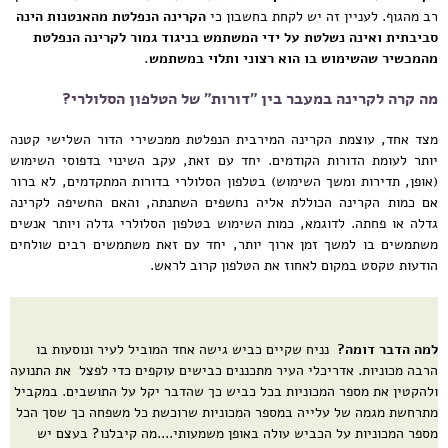
רב מהגוף. לעניין זה יש לקחת בחשבון כי
הקרינה הנפלטת מהאנטנות הינה
סביבתית
ואינה נשלטת על ידי המשתמש
בניגוד גמור לקרינה הנפלטת
מהמכשיר שהשימוש בו הוא רצוני ותלוי במשתמש.
מה קרה לקרינה במעבר בין "דורות" של הטלפון הסלולרי?
מצד אחד, עוצמת הקרינה המירבית הנפלטת ממכשירי הדור השלישי קטנה
יותר לעומת הדורות הקודמים. יחד עם זאת, עקב השינוי בדפוסי השימוש
(אופן, תדירות ומשך השימוש) בטלפון הסלולרי בדורות המתקדמים, לא ברור
אם כמות הקרינה הכוללת אליה נחשפים השתנתה, והאם החשיפה לקרינה
גדלה או פחתה. לדוגמא, כמות השימוש בטלפון הסלולרי גדלה ויותר אנשים
משתמשים בו למשך זמן ארוך יותר, יחד עם זאת משתמשים רבים שולחים
הודעות טקסט במקום לאחוז את הטלפון קרוב לראש.
למה הדבר דומה?
נניח שקיים כביש גישה אחד המוביל לעיר ונוסעות בו
הרבה מכוניות. אדריכלי העיר מתכננים כבישים עוקפים כדי לפצל את התנועה
ולהקטין את מספר המכוניות בכל כביש כך שהדבר יקל על התושבים. במקביל
מתרחשת מגמה של עלייה במספר המכוניות שרוכשת כל משפחה כך שסך הכל
מספר המכוניות על הכביש עולה באופן משמעותי....מה קיבלנו? בעצם יש