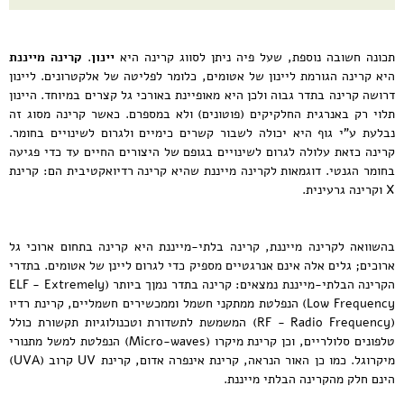
תכונה חשובה נוספת, שעל פיה ניתן לסווג קרינה היא
יינון
.
קרינה מייננת
היא קרינה הגורמת ליינון של אטומים, כלומר לפליטה של אלקטרונים. ליינון
דרושה קרינה בתדר גבוה ולכן היא מאופיינת באורכי גל קצרים במיוחד. היינון
תלוי רק באנרגית החלקיקים (פוטונים) ולא במספרם. כאשר קרינה מסוג זה
נבלעת ע"י גוף היא יכולה לשבור קשרים כימיים ולגרום לשינויים בחומר.
קרינה כזאת עלולה לגרום לשינויים בגופם של היצורים החיים עד כדי פגיעה
בחומר הגנטי. דוגמאות לקרינה מייננת שהיא קרינה רדיואקטיבית הם: קרינת
X וקרינה גרעינית.
בהשוואה לקרינה מייננת, קרינה בלתי-מייננת היא קרינה בתחום ארוכי גל
ארוכים; גלים אלה אינם אנרגטיים מספיק כדי לגרום ליינן של אטומים. בתדרי
הקרינה הבלתי-מייננת נמצאים: קרינה בתדר נמןך ביותר (ELF - Extremely
Low Frequency) הנפלטת ממתקני חשמל וממכשירים חשמליים, קרינת רדיו
(RF - Radio Frequency) המשמשת לתשדורת וטכנולוגיות תקשורת כולל
טלפונים סלולריים, וכן קרינת מיקרו (Micro-waves) הנפלטת למשל מתנורי
מיקרוגל. כמו כן האור הנראה, קרינת אינפרה אדום, קרינת UV קרוב (UVA)
הינם חלק מהקרינה הבלתי מייננת.