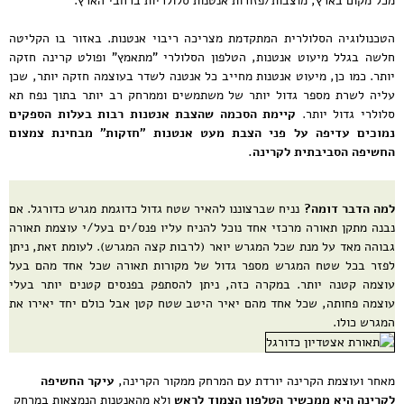
מכל מקום בארץ, מוצבות/פזורות אנטנות סלולריות ברחבי הארץ.
הטכנולוגיה הסלולרית המתקדמת מצריכה ריבוי אנטנות. באזור בו הקליטה
חלשה בגלל מיעוט אנטנות, הטלפון הסלולרי "מתאמץ" ופולט קרינה חזקה
יותר. כמו כן, מיעוט אנטנות מחייב כל אנטנה לשדר בעוצמה חזקה יותר, שכן
עליה לשרת מספר גדול יותר של משתמשים וממרחק רב יותר בתוך נפח תא
סלולרי גדול יותר.
קיימת הסכמה שהצבת אנטנות רבות בעלות הספקים
נמוכים עדיפה על פני הצבת מעט אנטנות "חזקות" מבחינת צמצום
החשיפה הסביבתית לקרינה.
למה הדבר דומה?
נניח שברצוננו להאיר שטח גדול כדוגמת מגרש כדורגל. אם
נבנה מתקן תאורה מרכזי אחד נוכל להניח עליו פנס/ים בעל/י עוצמת תאורה
גבוהה מאד על מנת שכל המגרש יואר (לרבות קצה המגרש). לעומת זאת, ניתן
לפזר בכל שטח המגרש מספר גדול של מקורות תאורה שכל אחד מהם בעל
עוצמה קטנה יותר. במקרה כזה, ניתן להסתפק בפנסים קטנים יותר בעלי
עוצמה פחותה, שכל אחד מהם יאיר היטב שטח קטן אבל כולם יחד יאירו את
המגרש כולו.
מאחר ועוצמת הקרינה יורדת עם המרחק ממקור הקרינה,
עיקר החשיפה
לקרינה היא ממכשיר הטלפון הצמוד לראש
ולא מהאנטנות הנמצאות במרחק