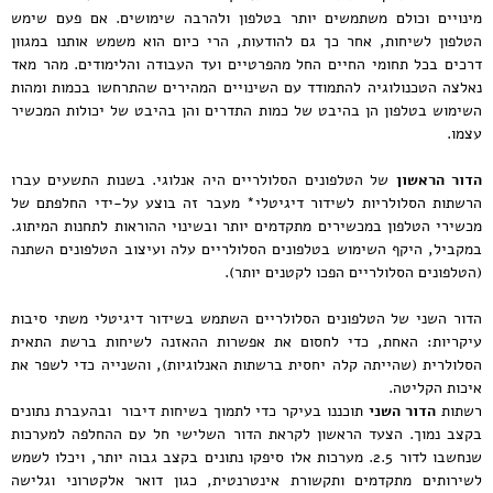
מינויים וכולם משתמשים יותר בטלפון ולהרבה שימושים. אם פעם שימש
הטלפון לשיחות, אחר כך גם להודעות, הרי כיום הוא משמש אותנו במגוון
דרכים בכל תחומי החיים החל מהפרטיים ועד העבודה והלימודים. מהר מאד
נאלצה הטכנולוגיה להתמודד עם השינויים המהירים שהתרחשו בכמות ומהות
השימוש בטלפון הן בהיבט של כמות התדרים והן בהיבט של יכולות המכשיר
עצמו.
הדור הראשון
של הטלפונים הסלולריים היה אנלוגי. בשנות התשעים עברו
הרשתות הסלולריות לשידור דיגיטלי* מעבר זה בוצע על-ידי החלפתם של
מכשירי הטלפון במכשירים מתקדמים יותר ובשינוי ההוראות לתחנות המיתוג.
במקביל, היקף השימוש בטלפונים הסלולריים עלה ועיצוב הטלפונים השתנה
(הטלפונים הסלולריים הפכו לקטנים יותר).
הדור השני של הטלפונים הסלולריים השתמש בשידור דיגיטלי משתי סיבות
עיקריות: האחת, כדי לחסום את אפשרות ההאזנה לשיחות ברשת התאית
הסלולרית (שהייתה קלה יחסית ברשתות האנלוגיות), והשנייה כדי לשפר את
איכות הקליטה.
רשתות
הדור השני
תוכננו בעיקר כדי לתמוך בשיחות דיבור ובהעברת נתונים
בקצב נמוך. הצעד הראשון לקראת הדור השלישי חל עם ההחלפה למערכות
שנחשבו לדור 2.5. מערכות אלו סיפקו נתונים בקצב גבוה יותר, ויכלו לשמש
לשירותים מתקדמים ותקשורת אינטרנטית, כגון דואר אלקטרוני וגלישה