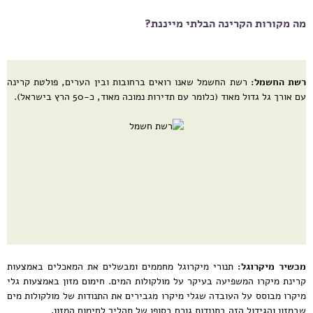
מה מקורות הקרינה הבלתי מייננת?
רשת החשמל:
רשת החשמל שאנו רואים ברחובות ובין הערים, פולטת קרינה
עם אורך גל גדול מאוד (כלומר עם תדירות נמוכה מאוד, כ-50 הרץ בישראל).
מכשיר מיקרוגל:
תנורי מיקרוגל מחממים ומבשלים את המאכלים באמצעות
קרינת מיקרו המשפיעה בעיקר על מולקולות המים. חימום מזון באמצעות גלי
מיקרו מבוסס על העובדה שגלי מיקרו מגבירים את התנודות של מולקולות מים
שבמזון והגידול הזה בתנודות גורם בסופו של תהליך לחימום המזון.