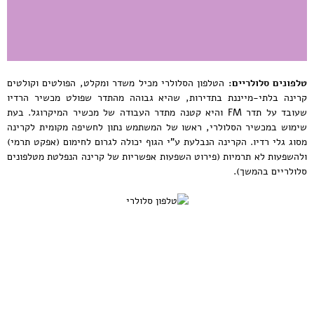
טלפונים סלולריים:
הטלפון הסלולרי מכיל משדר ומקלט, הפולטים וקולטים
קרינה בלתי-מייננת בתדירות, שהיא גבוהה מהתדר שפולט מכשיר הרדיו
שעובד על תדר FM והיא קטנה מתדר העבודה של מכשיר המיקרוגל. בעת
שימוש במכשיר הסלולרי, ראשו של המשתמש נתון לחשיפה מקומית לקרינה
מסוג גלי רדיו. הקרינה הנבלעת ע"י הגוף יכולה לגרום לחימום (אפקט תרמי)
ולהשפעות לא תרמיות (פירוט השפעות אפשריות של קרינה הנפלטת מטלפונים
סלולריים בהמשך).