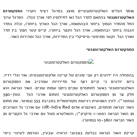
אוסף הגלים האלקטרומגנטיים מוצג בסרגל רציף הקרוי
הספקטרום
האלקטרומגנטי
בהתאם לתדר הגל (או לחילופין לפי אורך הגל). הסרגל ערוך
החל מהתדר הנמוך ביותר (ובהתאמה, אורך הגל הארוך ביותר), וכלה בתדר
הגבוה ביותר (בהתאמה, אורך הגל הקצר ביותר). קיים קשר הפוך בין תדר
ואורך הגל וקשר מתימטי-פיסיקלי בין התדירות, אורך הגל ומהירות האור.
הספקטרום האלקטרומגנטי
בהתחלה היו ידועים רק שני סוגים של קרינה אלקטרומגנטית: אור וגלי רדיו.
כיום יודעים כי קיים רצף של תדירויות שמרכיב את הספקטרום
האלקטרומגנטי כאשר לתחומים שונים ניתנו שמות שונים. האור הנראה הוא
חלק צר מן הספקטרום האלקטרומגנטי (תחום אורכי הגל 390-700
ננומטר*). לעין האנושית רגישות מקסימאלית בסביבת 555 ננמוטר. את תחום
האור הנראה תוחמים, האינפרא אדום IR-Infra Red)) עם אורכי גל הארוכים
מן האור הנראה (1-100 מיקרון*), והאולטרא סגול עם אורכי גל הקצרים מן
האור הנראה (10-380 ננמוטר).
קרינת האור הנראה נבלעת בצבעני הראיה שבעין, וגורמת לשינוי כימי