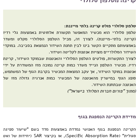
קרינה מטלפון סלולרי
טלפון סלולרי פולט קרינה בלתי מייננת:
טלפון סלולרי הוא מכשיר המאפשר תקשורת אלחוטית באמצעות גלי רדיו
(קרינה בלתי-מייננת). לצורך זה, מכיל הטלפון הסלולרי מקלט ומשדר
באמצעותם מתקיים הקשר בינו לבין תחנת השידור הנמצאת בסביבה. במוקדי
השידור הסלולריים מצויות אנטנות לקליטה ושידור.
לצורך התקשרות, פולטים הטלפון הסלולרי והאנטנות שבמוקד השידור, קרינת
רדיו. מכשיר הטלפון הנייד משדר כמות קרינה נמוכה מזו המשודרת על ידי
אנטנות במוקד השידור, אך עקב המצאות המכשיר בקרבת הגוף של המשתמש,
סופג הגוף במישרין מהאנטנה של המכשיר
כמות אנרגיה גדולה מזו של
האנטנה שבתחנת השידור
.
(מתוך "פורום חברות הסלולר בישראל")
מדידת הקרינה הנספגת בגוף
הקרינה הנספגת בגוף האנושי נמדדת באמצעות מדד בשם "שיעור ספיגה
סגולית" (Specific Absorption Rate), או בקיצור SAR (יחידות של ואט