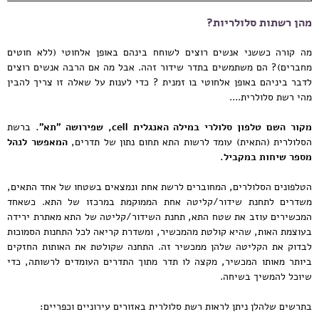
מהן רשתות סלולריות?
מה קורה כששני אנשים רוצים לשוחח בינהם באופן אלחוטי (ללא חוטים
מחברים)? הם משתמשים בתדר שידור זהה. אבל מה אם הרבה אנשים רוצים
לדבר ביניהם באופן אלחוטי בו זמנית ? כדי לענות על שאלה זו צריך להבין
מהי רשת סלולרית....
מקור השם טלפון סלולרי במילה האנגלית
cell
, שפירושה "תא".
ברשת
הסלולרית (התאית) עומד לרשות התא תחום נתון של תדרים,
המאפשר לנהל
מספר שיחות במקביל.
הטלפונים הסלולרים, המחוברים לרשת אחת ונמצאים בשטחו של אחד התאים,
משדרים לתחנת שידור/קליטה אחת הממוקמת במרכזו של התא. כשאחד
המכשירים עוזב את שטח התא, תחנת השידור/קליטה של התא מאתרת ירידה
בעוצמת האות, שהיא קולטת מהמכשיר, ומשדרת קריאה לכל התחנות הסמוכות
לבדוק את הקליטה שלהן ממכשיר זה. התחנה שקולטת את האותות החזקים
ביותר מאותו המכשיר, מקצה לו תדר מתוך התדרים העומדים לרשותה, כדי
שיוכל להמשיך בשיחה.
בתרשים שלהלן ניתן לראות רשת סלולרית באזורים עירוניים וכפריים: