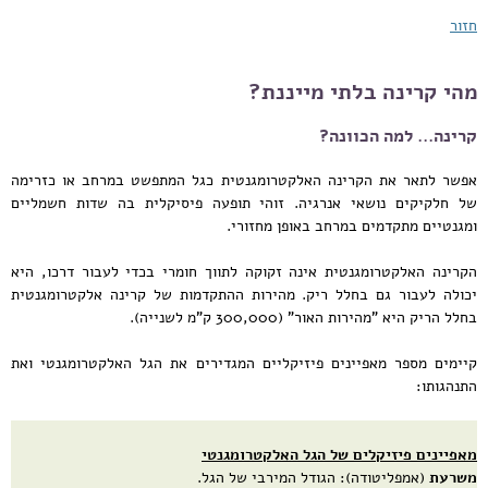
חזור
מהי קרינה בלתי מייננת?
קרינה... למה הכוונה?
אפשר לתאר את הקרינה האלקטרומגנטית כגל המתפשט במרחב או כזרימה
של חלקיקים נושאי אנרגיה. זוהי תופעה פיסיקלית בה שדות חשמליים
ומגנטיים מתקדמים במרחב באופן מחזורי.
הקרינה האלקטרומגנטית אינה זקוקה לתווך חומרי בכדי לעבור דרכו, היא
יכולה לעבור גם בחלל ריק. מהירות ההתקדמות של קרינה אלקטרומגנטית
בחלל הריק היא "מהירות האור" (300,000 ק"מ לשנייה).
קיימים מספר מאפיינים פיזיקליים המגדירים את הגל האלקטרומגנטי ואת
התנהגותו:
מאפיינים פיזיקלים של הגל האלקטרומגנטי
משרעת
(אמפליטודה): הגודל המירבי של הגל.