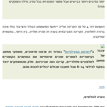
יותר נתיבים ויותר כבישים אבל מספר המכוניות בכל נתיב גדלה והפקקים
חזרו!
השפעת דור 4 על סך הקרינה אליה ייחשף המשתמש הבודד והציבור כולו אינה
ברורה לחלוטין. הקרינה הסביבתית בענין זה תהיה תלויה, בין היתר, בתשתית
שתיקבע.
ב"
רשימת הפעילויות
"
במדור זה צרפנו סרטונים, משחקי מחשב
וקישוריות לאתרים שונים שימחישו את המושגים הקשורים
לטלפונים סלולריים, קרינה ומה שביניהם. חלק מהמשחקים יועד
במקור לגילאי 8-14 אבל חשבנו שכולם יכולים להנות מהם.
חזור
הערה לגולשים,
אם חלק מהנושאים היו מורכבים וקשים להבנה
צוות מרכז תנודע ישמח