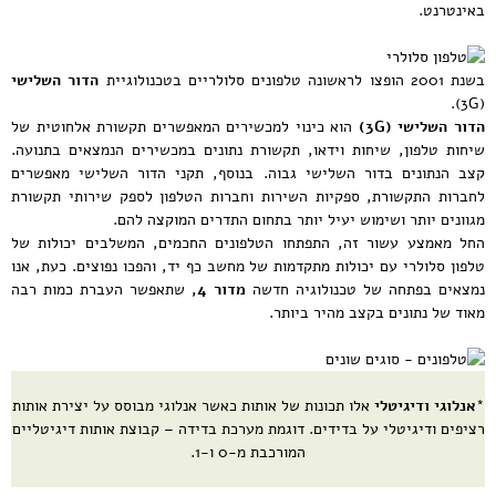
באינטרנט.
בשנת 2001 הופצו לראשונה טלפונים סלולריים בטכנולוגיית
הדור השלישי
(3G).
הדור השלישי (3
G
)
הוא כינוי למכשירים המאפשרים תקשורת אלחוטית של
שיחות טלפון, שיחות וידאו, תקשורת נתונים במכשירים הנמצאים בתנועה.
קצב הנתונים בדור השלישי גבוה. בנוסף, תקני הדור השלישי מאפשרים
לחברות התקשורת, ספקיות השירות וחברות הטלפון לספק שירותי תקשורת
מגוונים יותר ושימוש יעיל יותר בתחום התדרים המוקצה להם.
החל מאמצע עשור זה, התפתחו הטלפונים החכמים, המשלבים יכולות של
טלפון סלולרי עם יכולות מתקדמות של מחשב כף יד, והפכו נפוצים. כעת, אנו
נמצאים בפתחה של טכנולוגיה חדשה
מדור 4,
שתאפשר העברת כמות רבה
מאוד של נתונים בקצב מהיר ביותר.
*
אנלוגי ודיגיטלי
אלו תכונות של אותות כאשר אנלוגי מבוסס על יצירת אותות
רציפים ודיגיטלי על בדידים. דוגמת מערכת בדידה – קבוצת אותות דיגיטליים
המורכבת מ-0 ו-1.