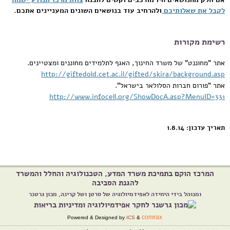
לקבל את שאלותיכם
ולהרחיב עוד בנושאים השונים המעניינים אתכם.
רשימת מקורות
אתר "מחוננט" של משרד החינוך, האגף לתלמידים מחוננים ומצטיינים.
http://giftedold.cet.ac.il/gifted/skira/background.asp
אתר "פורום חברות הסלולאר בישראל".
http://www.infocell.org/ShowDocA.asp?MenuID=331
תאריך עדכון: 1.8.14
המרכז הוקם בתמיכת משרד המדע, הטכנולוגיה והחלל והמשרד
להגנת הסביבה
ומנוהל בידי היחידה לאפידמיולוגיה של סרטן ושל קרינה, מכון גרטנר
comrax
Powered & Designed by
ICS
&