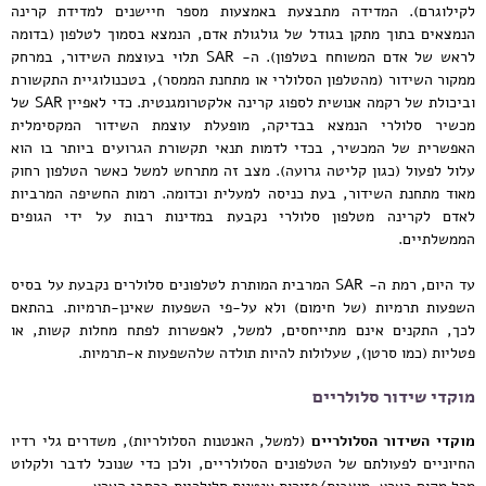
לקילוגרם). המדידה מתבצעת באמצעות מספר חיישנים למדידת קרינה
הנמצאים בתוך מתקן בגודל של גולגולת אדם, הנמצא בסמוך לטלפון (בדומה
לראש של אדם המשוחח בטלפון). ה- SAR תלוי בעוצמת השידור, במרחק
ממקור השידור (מהטלפון הסלולרי או מתחנת הממסר), בטכנולוגיית התקשורת
וביכולת של רקמה אנושית לספוג קרינה אלקטרומגנטית. כדי לאפיין SAR של
מכשיר סלולרי הנמצא בבדיקה, מופעלת עוצמת השידור המקסימלית
האפשרית של המכשיר, בכדי לדמות תנאי תקשורת הגרועים ביותר בו הוא
עלול לפעול (כגון קליטה גרועה). מצב זה מתרחש למשל כאשר הטלפון רחוק
מאוד מתחנת השידור, בעת כניסה למעלית וכדומה. רמות החשיפה המרביות
לאדם לקרינה מטלפון סלולרי נקבעת במדינות רבות על ידי הגופים
הממשלתיים.
עד היום, רמת ה- SAR המרבית המותרת לטלפונים סלולרים נקבעת על בסיס
השפעות תרמיות (של חימום) ולא על-פי השפעות שאינן-תרמיות. בהתאם
לכך, התקנים אינם מתייחסים, למשל, לאפשרות לפתח מחלות קשות, או
פטליות (כמו סרטן), שעלולות להיות תולדה שלהשפעות א-תרמיות.
מוקדי שידור סלולריים
מוקדי השידור הסלולריים
(למשל, האנטנות הסלולריות), משדרים גלי רדיו
החיוניים לפעולתם של הטלפונים הסלולריים, ולכן כדי שנוכל לדבר ולקלוט