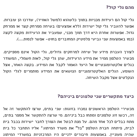
מהם גלי קול?
גלי קול הם רעידות מכניות בתווך כלשהוא (למשל האוויר), שדרכו הן עוברות.
אפשר להעביר גלי קול ישירות (ללא אמצעים) בשיחה ממרחק קצר או ממרחק
גדול. אפשרות אחרת היא דרך תווך מכני, שמעביר את הרעידות מקצה לקצה
(כמו באמצעות שני גביעי פלסטיק המחוברים בחוט- אפשר לנסות....).
לצורך העברת מידע של שיחה למרחקים גדולים, גלי הקול אינם מספיקים.
מכשיר הטלפון ממיר את מידע הרעידות, שהן גלי קול, לאות חשמלי, המשודר
כגלים אלקטרומגנטיים אל היעד האמור לקבל את המידע. בקצה האחר, אצל
השומע, הגלים האלקטרומגניים הנושאים את המידע מותמרים לגלי הקול
הנקלטים אצל מקבל השיחה.
כיצד מתקשרים שני טלפונים ביניהם?
מכשירי הטלפון הראשונים נמכרו בזוגות: שני בתים, שרצו להתקשר זה אל
זה, רכשו זוג טלפונים ומתחו כבל ביניהם. מי שרצה להתקשר אל מספר בתים,
מתח כבלים לכל אחד מהם. על מנת לבטל את הצורך לחבר ישירות בכבל בית
לבית, פיתחה חברת הטלפון "בל" את משרד המיתוג* אליו התחבר כל בית
שהיה מעוניין. באמצעות חיבורים ידניים היו המרכזניות במשרדי המיתוג