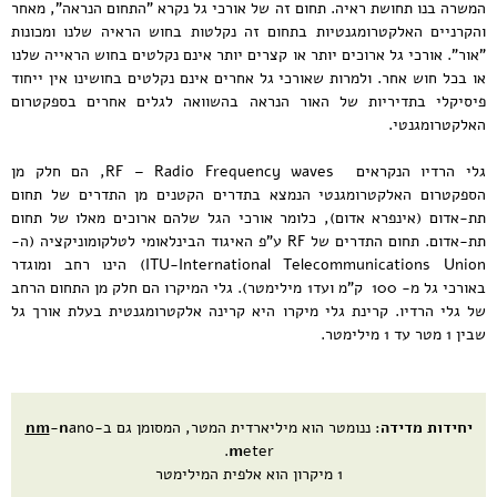
המשרה בנו תחושת ראיה. תחום זה של אורכי גל נקרא "התחום הנראה", מאחר
והקרניים האלקטרומגנטיות בתחום זה נקלטות בחוש הראיה שלנו ומכונות
"אור". אורכי גל ארוכים יותר או קצרים יותר אינם נקלטים בחוש הראייה שלנו
או בכל חוש אחר. ולמרות שאורכי גל אחרים אינם נקלטים בחושינו אין ייחוד
פיסיקלי בתדיריות של האור הנראה בהשוואה לגלים אחרים בספקטרום
האלקטרומגנטי.
גלי הרדיו הנקראים RF – Radio Frequency waves, הם חלק מן
הספקטרום האלקטרומגנטי הנמצא בתדרים הקטנים מן התדרים של תחום
תת-אדום (אינפרא אדום), כלומר אורכי הגל שלהם ארוכים מאלו של תחום
תת-אדום. תחום התדרים של RF ע"פ האיגוד הבינלאומי לטלקומוניקציה (ה-
ITU-International Telecommunications Union) הינו רחב ומוגדר
באורכי גל מ- 100 ק"מ ועד1 מילימטר). גלי המיקרו הם חלק מן התחום הרחב
של גלי הרדיו. קרינת גלי מיקרו היא קרינה אלקטרומגנטית בעלת אורך גל
שבין 1 מטר עד 1 מילימטר.
יחידות מדידה
: ננומטר הוא מיליארדית המטר, המסומן גם ב-
ano
n
-
nm
m
eter.
1 מיקרון הוא אלפית המילימטר