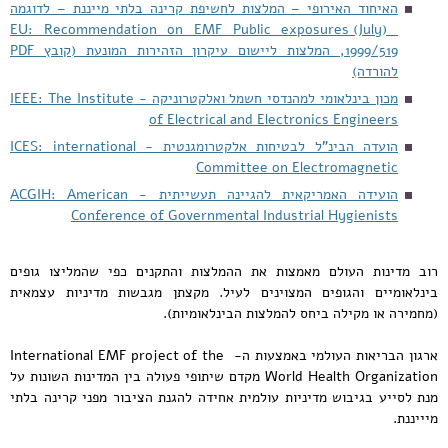
האיחוד האירופי – המלצות לחשיפת קרינה בלתי מייננת – לדוגמה
(EU: Recommendation on EMF Public exposures (July
1999/519, המלצות ליישום עיקרון הזהירות המונעת (קובץ PDF
להורדה)
מכון בינלאומי למהנדסי חשמל ואלקטרוניקה - IEEE: The Institute
of Electrical and Electronics Engineers
הועדה הבינ"ל לבטיחות אלקטרומגנטית - ICES: international
Committee on Electromagnetic
הועידה האמריקאית להגיינה תעשייתית - ACGIH: American
Conference of Governmental Industrial Hygienists
רוב מדינות העולם מאמצות את ההמלצות והתקנים כפי שהמליצו גופים
בינלאומיים והגופים המצוינים לעיל. מקצתן מגבשות מדיניות עצמאית
(מחמירה או מקילה ביחס להמלצות הבינלאומיות).
ארגון הבריאות העולמי באמצעות ה- International EMF project of the
World Health Organization מקדם שיתופי פעולה בין המדינות השונות על
מנת לסייע בגיבוש מדיניות עולמית אחידה להגנת הציבור מפני קרינה בלתי
מיייננת.