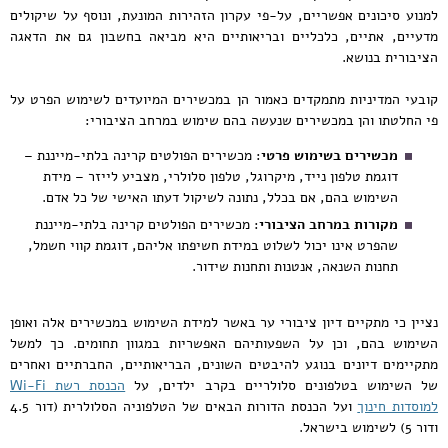
למנוע סיכונים אפשריים, על-פי עקרון הזהירות המונעת, ונוסף על שיקולים
מדעיים, אתיים, כלכליים ובריאותיים היא מביאה בחשבון גם את הדאגה
הציבורית בנושא.
קובעי המדיניות מתמקדים כאמור הן במכשירים המיועדים לשימוש הפרט על
פי החלטתו והן במכשירים שנעשה בהם שימוש במרחב הציבורי:
מכשירים בשימוש פרטי
: מכשירים הפולטים קרינה בלתי-מייננת –
דוגמת טלפון נייד, מיקרוגל, טלפון סלולרי, מצביע לייזר – מידת
השימוש בהם, אם בכלל, נתונה לשיקול דעתו האישי של כל אדם.
מקורות במרחב הציבורי
: מכשירים הפולטים קרינה בלתי-מייננת
שהפרט אינו יכול לשלוט במידת חשיפתו אליהם, דוגמת קווי חשמל,
תחנות השנאה, אנטנות ותחנות שידור.
נציין כי מתקיים דיון ציבורי ער באשר למידת השימוש במכשירים אלה ואופן
השימוש בהם, וכן על השפעותיהם האפשריות במגוון תחומים. כך למשל
מתקיימים דיונים בנוגע להיבטים השונים, הבריאותיים, החברתיים ואחרים
של השימוש בטלפונים סלולריים בקרב ילדים, על
הכנסת רשת Wi-Fi
למוסדות חינוך
ועל הכנסת הדורות הבאים של הטלפוניה הסלולרית (דור 4.5
ודור 5) לשימוש בישראל.