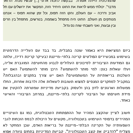
שהמרכזנית הייתה אומרת: "בבקשה לחכות אדוני [...] עכשיו מנהל הדואר
מדבר". יכולתי ממש לראות את החוט היחיד הזה, המקשר את ירושלים עם תל
אביב ודרכה – עם העולם, והקו הזה תפוס, וכל זמן שהוא תפוס – אנחנו
מנותקים מן העולם. החוט היה מתפתל בשממה, בטרשים, מתפתל בין הרים
ובין גבעות, ואני חשבתי שזה נס גדול.
כיום המציאוּת היא כאמור שונה בתכלית. בד בבד עם העלייה הדרמטית
בשימוש במכשירים הפולטים קרינה בלתי-מייננת (בעיקר קרינת רדיו), עלתה
גם המודעות הציבורית לסיכונים העלולים לנבוע מהחשיפה המוגברת אליה,
ועלו שאלות כגון: למי מותר להשתמש? היכן מותר להשתמש? האם יש
השלכות בריאותיות על המשתמשים? האם יש צורך בתקנים ובהגבלות?
במקביל למחקרים המנסים למצוא תשובות לשאלות אלה ולרבות אחרות, החלו
ממשלות וארגונים לדון בהן ולעסוק בקביעת מדיניות שמטרתה להקטין את
מידת חשיפתו של הציבור לקרינה בלתי-מייננת, במרחב הציבורי והאישי
כאחד.
חשוב לציין שהקצב המהיר של ההתפתחות הטכנולוגית, כמו גם השינויים
המהירים בדפוסי השימוש בטכנולוגיה, מקשים על היכולת לבסס הוכחות לגבי
השפעותיה של הקרינה הבלתי-מייננת על בריאות האדם, שכן המחקר לא
מצליח "להדביק את קצב הטכנולוגיה". קביעת המדיניות בתחום נועדה אפוא