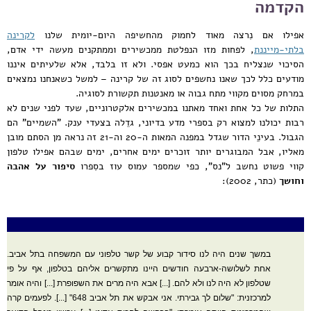
הקדמה
אפילו אם נִרצה מאוד לחמוק מהחשיפה היום-יומית שלנו
לקרינה
בלתי-מייננת
, לפחות מזו הנפלטת ממכשירים וממתקנים מעשה ידי אדם,
הסיכוי שנצליח בכך הוא כמעט אפסי. ולא זו בלבד, אלא שלעיתים איננו
מודעים כלל לכך שאנו נחשפים לסוג זה של קרינה – למשל כשאנחנו נמצאים
במרחק מסוים מקווי מתח גבוה או מאנטנות תקשורת לסוגיה.
התלות של כל אחת ואחד מאתנו במכשירים אלקטרוניים, שעד לפני שנים לא
רבות יכולנו למצוא רק בספרי מדע בדיוני, גדֵלה בצעדי ענק. "השמיים" הם
הגבול. בעינֵי הדור שגדל במפנה המאות ה-20 וה-21 זה נראה מן הסתם מובן
מאליו, אבל המבוגרים יותר זוכרים ימים אחרים, ימים שבהם אפילו טלפון
קווי פשוט נחשב ל"נס", כפי שמספר עמוס עוז בסִפרו
סיפור על אהבה
וחושך
(כתר, 2002):
במשך שנים היה לנו סידור קבוע של קשר טלפוני עם המשפחה בתל אביב.
אחת לשלושה-ארבעה חודשים היינו מתקשרים אליהם בטלפון, אף על פי
שטלפון לא היה לנו ולא להם. [...] אבא היה מרים את השפופרת [...] והיה אומר
למרכזנית: "שלום לך גבירתי. אני אבקש את תל אביב 648" [...]. לפעמים קרה