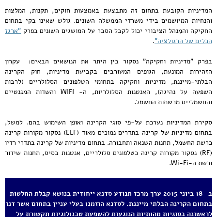
המדיניות הקובעת בתחום זה מתבצעת באמצעות חוקים, תקנות, המלצות
והנחיות המיושמים בידי משרדי הממשלה השונים. גולש שאינו בקי בתחום
החקיקה והמִנהל הציבורי יכול לקבל הסבר על המושגים השונים בפרק
"ארגז
הכלים של הרגולציה"
.
בפרק "מדיניות וחקיקה" נסקור בין היתר את הנושאים הבאים: עקרון
הזהירות המונעת, הגופים המעורבים בקביעת מדיניות, חוק הקרינה
הבלתי-מייננת, מדיניות וחקיקה בתחומי הטלפונים הסלולריים (לרבות
השפעה על נהיגה), האנטנות הסלולריות, ה- WIFI והשדות המגנטיים
והחשמליים מרשתות החשמל.
סקירת המדיניות נערכת על-פי סוגי הקרינה ואופן השימוש בהם. למשל,
בתחום מדיניות של קרינה בתדרים נמוכים מאוד (ELF) נסקור מקורות קרינה
כרשת החשמל, תחנות השנאה ותחבורה. בתחום מדיניות של קרינה בתדרי רדיו
(RF) נסקור מקורות קרינה כטלפונים סלולריים, אנטנות בסיס, תחנות שידור
ורשת ה-Wi-Fi.
ב- 18 ביוני 2015 ערך מרכז תנודע סדנא ייחודית בנושא קבלת החלטות
בתחום הקרינה הבלתי מייננת. לסדנא הוזמנו בעלי עניין בתחום אשר דנו
לראשונה בסוגיות מהותיות הנוגעות להשפעת טכנולוגיות תקשורת על