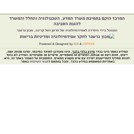
המרכז הוקם בתמיכת משרד המדע, הטכנולוגיה והחלל והמשרד
להגנת הסביבה
ומנוהל בידי היחידה לאפידמיולוגיה של סרטן ושל קרינה, מכון גרטנר
comrax
Powered & Designed by
ICS
&
המידע באתר הינו בגדר
מידע כללי בלבד
, הינו מעודכן למועד כתיבתו, ואינו מהווה עצה,
ייעוץ, חוות דעת או אבחנה רפואיים או משפטיים, אישיים או ספציפיים. המידע לא נועד
להוות תחליף להתייעצות ישירה עם איש מקצוע מתאים. הסתמכות על האמור באתר זה, היא
באחריות המשתמש במידע בלבד, והכל בהתאם ל
תנאי השימוש
באתר.