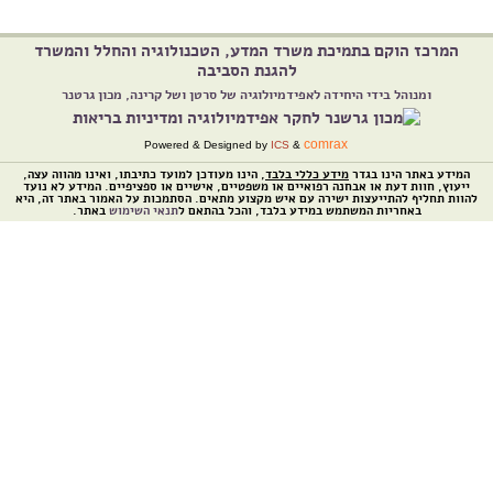
המרכז הוקם בתמיכת משרד המדע, הטכנולוגיה והחלל והמשרד
להגנת הסביבה
ומנוהל בידי היחידה לאפידמיולוגיה של סרטן ושל קרינה, מכון גרטנר
comrax
Powered & Designed by
ICS
&
המידע באתר הינו בגדר
מידע כללי בלבד
, הינו מעודכן למועד כתיבתו, ואינו מהווה עצה,
ייעוץ, חוות דעת או אבחנה רפואיים או משפטיים, אישיים או ספציפיים. המידע לא נועד
להוות תחליף להתייעצות ישירה עם איש מקצוע מתאים. הסתמכות על האמור באתר זה, היא
באחריות המשתמש במידע בלבד, והכל בהתאם ל
תנאי השימוש
באתר.