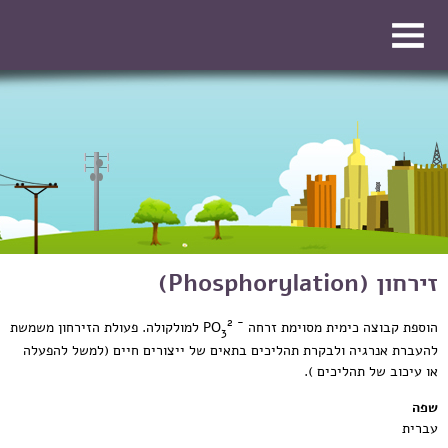
דילוג לתוכן העיקרי
דילוג לתוכן העיקרי
זירחון (Phosphorylation)
2
-
הוספת קבוצה כימית מסוימת זרחה
PO
למולקולה. פעולת הזירחון משמשת
3
להעברת אנרגיה ולבקרת תהליכים בתאים של ייצורים חיים (למשל להפעלה
או עיכוב של תהליכים ).
שפה
עברית