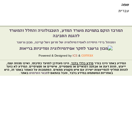
שפה
עברית
המרכז הוקם בתמיכת משרד המדע, הטכנולוגיה והחלל והמשרד
להגנת הסביבה
ומנוהל בידי היחידה לאפידמיולוגיה של סרטן ושל קרינה, מכון גרטנר
comrax
Powered & Designed by
ICS
&
המידע באתר הינו בגדר
מידע כללי בלבד
, הינו מעודכן למועד כתיבתו, ואינו מהווה עצה,
ייעוץ, חוות דעת או אבחנה רפואיים או משפטיים, אישיים או ספציפיים. המידע לא נועד
להוות תחליף להתייעצות ישירה עם איש מקצוע מתאים. הסתמכות על האמור באתר זה, היא
באחריות המשתמש במידע בלבד, והכל בהתאם ל
תנאי השימוש
באתר.