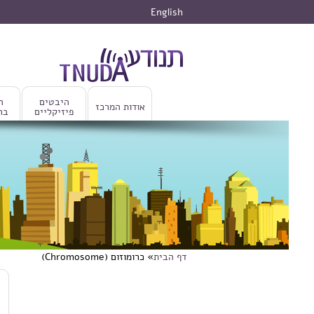
דילוג לתוכן העיקרי
English
היבטים
ה
אודות המרכז
פיזיקליים
בר
דף הבית
» כרומוזום (Chromosome)
הינך נמצא כאן
דילוג לתוכן העיקרי
כ