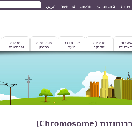
חיפוש
אודות
צוות המרכז
חדשות
צור קשר
عربي
טופס חיפוש
שלכות
מדיניות
ילדים ובני
אוכלוסיות
המלצות
יאותיות
וחקיקה
נוער
בסיכון
ופרסומים
רומוזום (Chromosome)