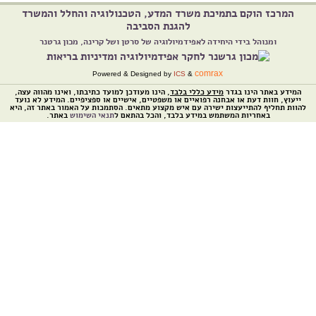
המרכז הוקם בתמיכת משרד המדע, הטכנולוגיה והחלל והמשרד
להגנת הסביבה
ומנוהל בידי היחידה לאפידמיולוגיה של סרטן ושל קרינה, מכון גרטנר
comrax
Powered & Designed by
ICS
&
המידע באתר הינו בגדר
מידע כללי בלבד
, הינו מעודכן למועד כתיבתו, ואינו מהווה עצה,
ייעוץ, חוות דעת או אבחנה רפואיים או משפטיים, אישיים או ספציפיים. המידע לא נועד
להוות תחליף להתייעצות ישירה עם איש מקצוע מתאים. הסתמכות על האמור באתר זה, היא
באחריות המשתמש במידע בלבד, והכל בהתאם ל
תנאי השימוש
באתר.