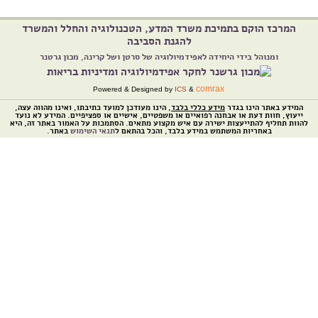
המרכז הוקם בתמיכת משרד המדע, הטכנולוגיה והחלל והמשרד
להגנת הסביבה
ומנוהל בידי היחידה לאפידמיולוגיה של סרטן ושל קרינה, מכון גרטנר
comrax
Powered & Designed by
ICS
&
המידע באתר הינו בגדר
מידע כללי בלבד
, הינו מעודכן למועד כתיבתו, ואינו מהווה עצה,
ייעוץ, חוות דעת או אבחנה רפואיים או משפטיים, אישיים או ספציפיים. המידע לא נועד
להוות תחליף להתייעצות ישירה עם איש מקצוע מתאים. הסתמכות על האמור באתר זה, היא
באחריות המשתמש במידע בלבד, והכל בהתאם ל
תנאי השימוש
באתר.