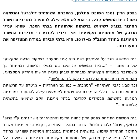
בפסק הדין (מפי השופט פוגלמן, בהסכמת השופטים זילברטל והנשיאה
נאור) בית המשפט קבע, כי הוא לא מצא עילה להתערב במדיניות משרד
החינוך בנוגע לשימוש ברשתות אלחוטיות בבתי הספר, שהוא עניין
מובהק של מומחיות מקצועית ואין בידיו לקבוע כי מדיניות המשרד
המעוגנת בחוזר המנכ"ל מ-2013, היא בלתי סבירה במידה המצדיקה את
התערבותו.
בית המשפט חזר על העיקרון לפיו הוא אינו מתערב בשיקול הדעת המקצועי
של הרשות - "...בית המשפט זה אינו בא בנעלי הרשות, ובמיוחד כך
כשמדובר בסוגיות מקצועיות מובהקות שבהן נהנית הרשות מהידע המקצועי,
מהמומחיות ומהניסיון הרלבנטיים לקבלת ההחלטה
".
וכך קבע לגבי העתירה- "הסמכות – כמו גם האחריות – מוטלת על הרשויות
המוסמכות ובגדר כללי הביקורת השיפוטית לא מצאנו עילה להתערב במדיניות
הנוגעת לחשיפת תלמידים לקרינה בלתי מייננת עקב שימוש בתשתית
אלחוטית..."
בית המשפט התייחס בפסק הדין לחוות הדעת והתצהירים אשר ניתנו ע"י פרופ'
סדצקי, פרופ' גלברג ופרופ' גרוטו במהלך העתירה, וקבע כי מדיניות משרד
החינוך המתירה שימוש בתשתית אלחוטית במגבלות מסוימות שפורטו בחוזר
המנכ"ל, היא עניין מובהק של מומחיות מקצועית. מדיניות זו נשענת על