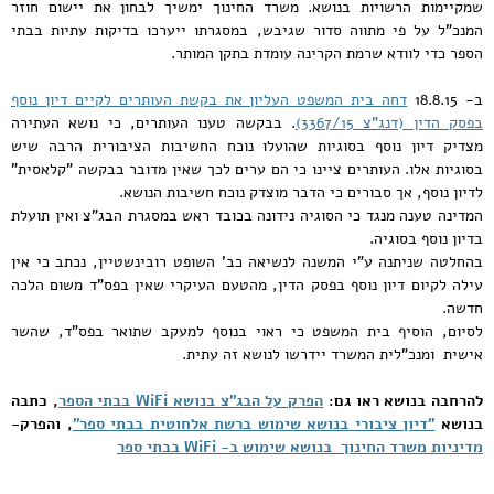
שמקיימות הרשויות בנושא. משרד החינוך ימשיך לבחון את יישום חוזר
המנכ"ל על פי מתווה סדור שגיבש, במסגרתו ייערכו בדיקות עתיות בבתי
הספר כדי לוודא שרמת הקרינה עומדת בתקן המותר.
ב- 18.8.15
דחה בית המשפט העליון את בקשת העותרים לקיים דיון נוסף
בפסק הדין (דנג"צ 3367/15)
. בבקשה טענו העותרים, כי נושא העתירה
מצדיק דיון נוסף בסוגיות שהועלו נוכח החשיבות הציבורית הרבה שיש
בסוגיות אלו. העותרים ציינו כי הם ערים לכך שאין מדובר בבקשה "קלאסית"
לדיון נוסף, אך סבורים כי הדבר מוצדק נוכח חשיבות הנושא.
המדינה טענה מנגד כי הסוגיה נידונה בכובד ראש במסגרת הבג"צ ואין תועלת
בדיון נוסף בסוגיה.
בהחלטה שניתנה ע"י המשנה לנשיאה כב' השופט רובינשטיין, נכתב כי אין
עילה לקיום דיון נוסף בפסק הדין, מהטעם העיקרי שאין בפס"ד משום הלכה
חדשה.
לסיום, הוסיף בית המשפט כי ראוי בנוסף למעקב שתואר בפס"ד, שהשר
אישית ומנכ"לית המשרד יידרשו לנושא זה עתית.
להרחבה בנושא ראו גם:
הפרק על הבג"צ בנושא WiFi בבתי הספר
,
כתבה
בנושא
"דיון ציבורי בנושא שימוש ברשת אלחוטית בבתי ספר"
, והפרק-
מדיניות משרד החינוך
בנושא שימוש ב- WiFi בבתי ספר