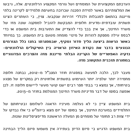
הערכתם המקצועית של המומחים ושל גורמי המקצוע הרלוונטים. אלה, גיבשו
את המלצותיהם באשר למידת הסכנה שכרוכה בחשיפת תלמידים לקרינה בלתי
מייננת בהתאם למגבלות ולכללי זהירות שנקבעו. צוין, כי העותרים הציגו
תשתית עובדתית-מדעית חלופית המבקשת להוביל למסקנה שונה מזו של
משרד החינוך, אך אין בכך כדי להצדיק את התערבות בית המשפט או כדי
לבסס עילה מספקת להורות על מינוי מומחה מטעם בית המשפט. כך במיוחד
כאשר הרשות ביצעה הליך סדור ומקיף, שבמסגרתו בחנו כלל הגורמים
הנוגעים בדבר את נקודת האיזון הראויה בין השיקולים הרלוונטים-
נזקיה האפשריים של הקרינה הבלתי מייננת מזה והצרכים הפדגוגיים
במסגרת תוכנית התקשוב מזה.
מעבר לכך, הלכה למעשה במסגרת חוזר המנכ"ל מ-2012, נבחנה חלופה
מחמירה יותר שלפיה יותר השימוש בתשתית אלחוטית רק במקרים של מפגע
בטיחותי, אך נמצא כי בבתי ספר רבים ישנו קושי מעשי ליישום חלופה זו. לכן
אומצה בסופו של דבר מדיניות משרד החינוך המגולמת בחוזר מ-2013.
בית המשפט ציין כי לא נעלמה מעיניו הדאגה לשלומם ובטיחותם של
התלמידים במערכת החינוך, אך בסופו של יום מצא ביהמ"ש כי אלו נבדקו על
ידי צוות רב תחומי של מומחים מן המעלה הראשונה מדיסציפלינות שונות.
בית המשפט הדגיש כי סיום הדיון בעתירה אין משמעו סיום הליך הבחינה