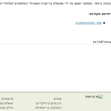
בוהה ביותר. המחקר ימומן על ידי ממשלת בריטניה ומפעילי הטלפונים הסלולריים
שימת מקורות:
אתר scampstudy
22/08/201
אודות
פרסומים
היבטים פיזיקליים
שאלות נפו
השלכות בריאותיות
מילון מונח