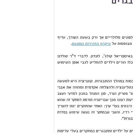
בגרים
ומלץ שילדים מתחת לגיל 16 יעשו שימוש בטלפונים סלולריים אך ורק בשעת הצורך, עדיף
 מבוססות על
עיקרון הזהירות המונעת
.
דנו ממרכז MRC-PHE לסביבה ובריאות באימפריאל קולג', לונדון. לדברי ד"ר טולדנו
 יוכלו הורים וילדים להחליט לגבי אופן השימוש
יות קוגניטיביות במוח במהלך ההתבגרות. קוגניציה היא למעשה
נטליגנציה ולהצלחה אקדמית ומהווה את אבני
פ' פטריק הגרד, סגן המנהל במכון למדעי העצב
קולג' לונדון וראש ועדת ההיגוי של מחקרSCAMP ציין את שביעות רצונו מכך שבריטניה תורמת למחקר זה שהוא
היבטים בעלי ערך: האחד שהחוקרים ינסו להעריך
י רדיו, והשני שבמחקר זה נעשה שימוש בסדרת
בגרות".
ים על ילדים ומתבגרים כמחקרים בעלי עדיפות