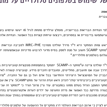
ל שימוש בטלפונים סלולריים על מת
פה
ברית
לפי הנחיות הבריאות בבריטניה, מ
ישתמשו בדיבורית או במסרונים, ויבצעו שיחות קצרות ככל האפשר. הנחיות אלה
ראש צוות המחקר היא ד"ר מירל טול
"מחקר SCAMP חשוב על מנת לספק בסיס מדעי לגיבוש מדיניות שבאמצעותה
להם בטלפונים סלולריים."
ד"ר טולדנו ציינה ש"מחקר ה-SCAMP יתמקד בהתפתחות פונקצ
דרך שבה אנו חושבים, מחליטים, ומעבדים וזוכרים מידע. קוגניציה קשורה לאי
בניין של הפוטנציאל היצירתי והחדשני בכל אדם ועל כן גם של החברה. "
פרו
הקוגניטיביים ביוניברסיטי 
חקר המעקב הגדול בעולם מסוגו במתבגרים. עוד ציין פרופ' הגרד כי "למחקר זה שני 
צורה מדויקת ככל האפשר את מידת החשיפה של ילדים לשדות אלקטרומגנטיים בתדר
בחנים מתוכננים היטב למדידת תפקודים קוגניטיביים רבים שמתפתחים במהלך שנות ההת
ש לציין כי ארגון הבריאות העולמי דרג מחקרים על ההשפעה של טלפונים סלולרי