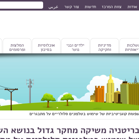
חיפוש
אודות
צוות המרכז
חדשות
צור קשר
عربي
טופס חיפוש
שלכות
מדיניות
ילדים ובני
אוכלוסיות
המלצות
יאותיות
וחקיקה
נוער
בסיכון
ופרסומים
פעות קוגניטיביות של שימוש בטלפונים סלולריים על מתבגרים
ריטניה משיקה מחקר גדול בנושא הש