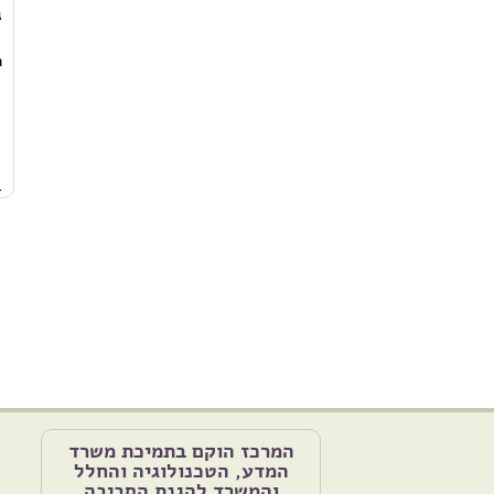
ג
ר
4
המרכז הוקם בתמיכת משרד
המדע, הטכנולוגיה והחלל
והמשרד להגנת הסביבה