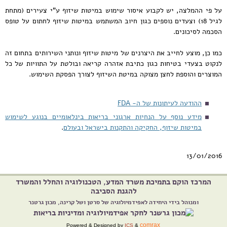
על פי ההמלצה, יש לקבוע איסור שימוש במיטות שיזוף ע"י צעירים (מתחת
לגיל 18) וצעדים נוספים כגון חיוב המשתמש במיטות שיזוף לחתום על טופס
הסכמה לסיכונים.
כמו כן, מוצע לחייב את היצרנים של מיטות שיזוף ונותני השירותים בתחום זה
לנקוט בצעדי בטיחות כגון כתיבת אזהרה קריאה ובולטת על התוויות של כל
המוצרים והוספת לחצן מצוקה במיטת השיזוף לצורך הפסקת השימוש.
ההודעה לעיתונות של ה- FDA
מידע נוסף על הנחיות ארגוני בריאות בינלאומיים בנוגע לשימוש
במיטות שיזוף, החקיקה והתקנות בישראל ובעולם
.
13/01/2016
המרכז הוקם בתמיכת משרד המדע, הטכנולוגיה והחלל והמשרד
להגנת הסביבה
ומנוהל בידי היחידה לאפידמיולוגיה של סרטן ושל קרינה, מכון גרטנר
comrax
Powered & Designed by
ICS
&