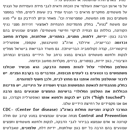
על פי ארגון הבריאות העולמי אין הוכחה ודאית לגבי מידת העמידות של הנגיף
על משטחים. מחקרים מראים כי הנגיף עמיד בין שעות לימים, תלוי במספר
משתנים כגון סוג המשטח, טמפרטורה וכו'. מאחר וניתן להידבק גם ע"י מגע
עם משטח "נגוע", בחלק מהמדינות ההנחיות לאמצעי זהירות מפני נגיף
הקורונה, כוללות גם הנחיה לניקוי וחיטוי משטחים/ חפצים שנוגעים בהם
הרבה כגון:
ידיות, דלתות, מתגים, כפתורים, שולחנות, מקלדת מחשב
וכדומה
(בריטניה, אירלנד, ארה"ב (וושינגטון, טקסס), אוסטרליה
(ויקטוריה), קנדה (קולומביה הבריטית)). גם משרד הבריאות בישראל ממליץ
לנקות ולחטא משטחים הבאים במגע נרחב של הידיים במבנים ובמרחב
הציבורי, כגון ידיות, כפתורים, ברזים, מקלדות מחשב וכדומה.
הטלפון הסלולרי עלול להוות משטח הדבקה; הוא מכשיר שכולנו
משתמשים בו ונוגעים בו לעתים תכופות, ומדברים בו בקרבת הפנים. יש
לזכור שהטלפון מלווה אותנו גם מחוץ לבית, ולכן חשוף למזהמים.
כחלק מההנחיות להאטת התפשטות הנגיף ושמירה על היגיינה, יש מדינות
הכוללות את הטלפון הסלולרי ברשימת החפצים שנוגעים בהם הרבה
(
"high touched"
) ולכן יש לנקות ולחטא אותו
(אוסטרליה וקנדה), גם
אם אנו מקפידים על רחיצת הידיים שלנו.
המרכז לבקרה ומניעת מחלות בארה"ב
(CDC- (Center for disease
Control and Prevention
מנחה אנשים שנמצאים במגע קרוב עם חולה
קורונה או אדם שנמצא בבירור לגבי הדבקה, לנקות ולחטא משטחים וחפצים
שנוגעים בהם הרבה כל יום כגון שולחנות, ידיות דלת,
טלפונים,
טאבלטים