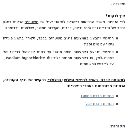
ומקלדת .
איך לנקות?
לפי הנחיות משרד הבריאות בישראל לחיטוי יעיל של
משטחים
הבאים במגע
נרחב של הידיים (כדוגמת: ידיות, ברזים, מקלדות מחשב, שולחנות, וכדומה):
החיטוי יתבצע באמצעות ניגוב משטחים בלבד, ולאחר ביצוע פעולת
ניקוי עם מים וסבון
החיטוי יתבצע באמצעות חומר חיטוי על בסיס אלכוהול בריכוז של
לפחות 70%, או באמצעות תמיסת כלור (1% sodium hypochlorite),
עד לייבוש המשטחים
לתשומת לבכם, באשר לחיטוי הטלפון הסלולרי
בהקשר של נגיף הקורונה,
הנחיות מפורסמות באתרי היצרנים:
הנחיות חברת סמסונג
הנחיות חברת אפל
מקורות: