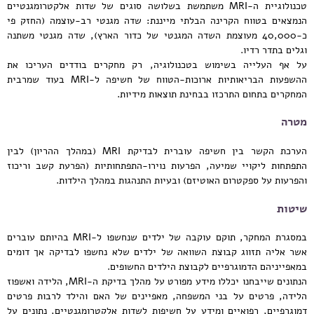
טכנולוגיית ה-MRI משתמשת בשלושה סוגים של שדות אלקטרומגנטיים
הנמצאים בטווח הקרינה הבלתי מייננת: שדה מגנטי רב-עוצמה (החזק פי
כ-40,000 מעוצמת השדה המגנטי של כדור הארץ), שדה מגנטי משתנה
וגלים בתדר רדיו.
על אף העלייה בשימוש בטכנולוגיה, רק מחקרים בודדים העריכו את
ההשפעות הבריאותיות ארוכות-הטווח של חשיפה ל-MRI בעוד שמרבית
המחקרים בתחום התרכזו בבחינת תוצאות מידיות.
מטרה
הערכת הקשר בין חשיפה עוברית לבדיקת MRI (במהלך ההריון) לבין
התפתחות ליקויי שמיעה, הפרעות נוירו-התפתחותיות (הפרעת קשב וריכוז
והפרעות על ספקטרום האוטיזם) ובעיות התנהגות במהלך הילדות.
שיטות
במסגרת המחקר, תוקם עוקבה של ילדים שנחשפו ל-MRI בהיותם עוברים
אשר אליה תזווג קבוצת השוואה של ילדים שלא נחשפו לבדיקה אך דומים
במאפייניהם הדמוגרפיים לקבוצת הילדים החשופים.
הנתונים שייבחנו יכללו מידע מפורט על מהלך בדיקת ה-MRI, הלידה ואשפוז
הלידה, פרטים על בני המשפחה, מאפיינים של האם והילד לרבות פרטים
דמוגרפיים, רפואיים ומידע על חשיפות לשדות אלקטרומגנטיים, נתונים על