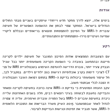
אודות
בימים אלה, יוצא לדרך מחקר חדש וייחודי שיתקיים בשניים מבתי החולים
הגדולים בישראל. המחקר צפוי לבחון את ההשפעה האפשרית של חשיפה
עוברית ל-MRI על הסיכון להתפתחות תוצאים בריאותיים ובכללם ליקויי
שמיעה ושינויים נוירו-התפתחותיים והתנהגותיים.
רקע
עם הצטברות הממצאים אודות הסיכון המוגבר של חשיפת ילדים לקרינה
מייננת ובהתחשב בעובדה כי השפעת הקרינה משמעותית יותר ככל שגיל
הנבדק צעיר יותר, גוברת הדרישה להעדפת השימוש בטכנולוגיית MRI על פני
CT לצרכי דימות בקרב אוכלוסיות רגישות כגון ילודים וילדים. במקביל לכך,
חל שיפור משמעותי ביכולות בדיקת ה-MRI בתחום רפואת העובר וטכנולוגיה
זו הפכה לכלי אבחנתי חשוב.
עקב ההנחה המוטעית כי בדיקת ה-MRI אינה כרוכה בחשיפה לקרינה ומאחר
והבדיקה נחשבת לבטוחה בעיני רופאים רבים, חלה בשנים האחרונות עלייה
ניכרת בחשיפת עוברים ל-MRI בשל התוויה עוברית ואימהית. עליה זו צפויה
לגדול לאחר שבספטמבר 2015 השיק משרד הבריאות את התוכנית הלאומית
ל-MRI, אשר תגביר את זמינות ונגישות הבדיקות לציבור.