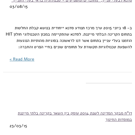
03/08/15
ב- 18 ביוני 2015 ערך מרכז תנודע סדנא ייחודית בנושא קבלת החלטות
בתחום הקרינה הבלתי מייננת. לסדנא שהתקיימה במכון הטכנולוגי חולון HIT
הוזמנו בעלי עניין בתחום אשר דנו לראשונה בסוגיות מהותיות הנוגעות
להשפעת טכנולוגיות תקשורת על תחומים שונים בחיי הפרט והחברה:
Read More >
דו"ח מבקר המדינה לשנת 2014 עוסק בין השאר בקרינה בלתי מייננת
במוסדות החינוך
23/03/15