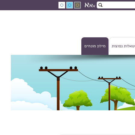
א
א
א
שאלות נפוצות
מילון מונחים