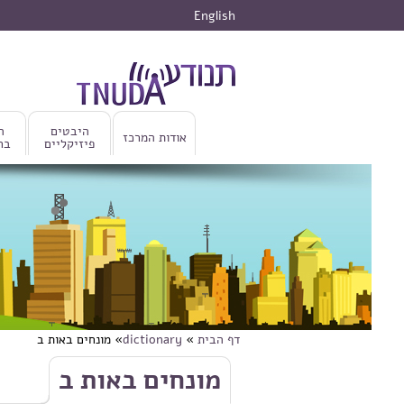
דילוג לתוכן העיקרי
English
היבטים
ה
אודות המרכז
פיזיקליים
בר
דף הבית
»
dictionary
» מונחים באות ב
הינך נמצא כאן
דילוג לתוכן העיקרי
מונחים באות ב