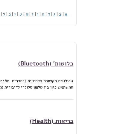
א
|
ב
|
ג
|
ד
|
ה
|
ו
|
ז
|
ח
|
ט
|
י
|
כ
|
ל
|
בלוטות' (Bluetooth)
המשתמש כגון בין טלפון סלולרי לדיבורית (מקור: F, monog, 102. 2013
בריאות (Health)