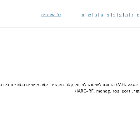
מ
|
נ
|
ס
|
ע
|
פ
|
צ
|
ק
|
ר
|
ש
|
ת
כל המונחים
טכנלוגית תקשורת אלחוטית (בתדרים 2402-2480 MHz) הניתנת לשימוש למרחק קצר במכשירי קצה אישיים המצויים בקר
IARC-R)