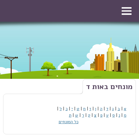
דילוג לתוכן העיקרי
דילוג לתוכן העיקרי
מונחים באות ד
א
|
ב
|
ג
|
ד
|
ה
|
ו
|
ז
|
ח
|
ט
|
י
|
כ
|
ל
|
מ
|
נ
|
ס
|
ע
|
פ
|
צ
|
ק
|
ר
|
ש
|
ת
כל המונחים