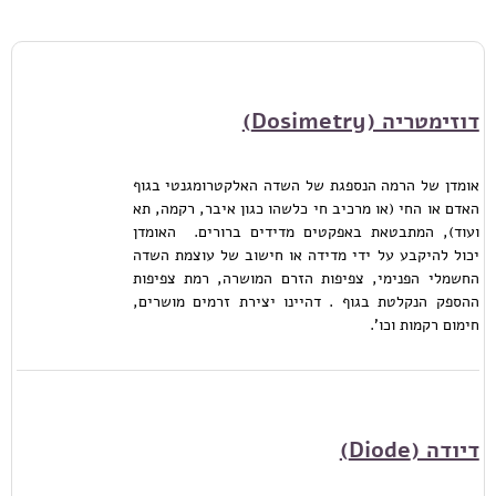
דוזימטריה (Dosimetry)
אומדן של הרמה הנספגת של השדה האלקטרומגנטי בגוף
האדם או החי (או מרכיב חי כלשהו כגון איבר, רקמה, תא
ועוד), המתבטאת באפקטים מדידים ברורים. האומדן
יכול להיקבע על ידי מדידה או חישוב של עוצמת השדה
החשמלי הפנימי, צפיפות הזרם המושרה, רמת צפיפות
ההספק הנקלטת בגוף . דהיינו יצירת זרמים מושרים,
חימום רקמות וכו'.
דיודה (Diode)