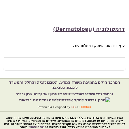
דרמטולוגיה (Dermatology)
ענף ברפואה העוסק במחלות עור.
המרכז הוקם בתמיכת משרד המדע, הטכנולוגיה והחלל והמשרד
להגנת הסביבה
ומנוהל בידי היחידה לאפידמיולוגיה של סרטן ושל קרינה, מכון גרטנר
comrax
Powered & Designed by
ICS
&
המידע באתר הינו בגדר
מידע כללי בלבד
, הינו מעודכן למועד כתיבתו, ואינו מהווה עצה,
ייעוץ, חוות דעת או אבחנה רפואיים או משפטיים, אישיים או ספציפיים. המידע לא נועד
להוות תחליף להתייעצות ישירה עם איש מקצוע מתאים. הסתמכות על האמור באתר זה, היא
באחריות המשתמש במידע בלבד, והכל בהתאם ל
תנאי השימוש
באתר.