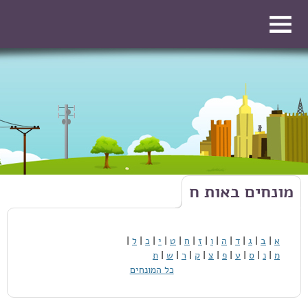
דילוג לתוכן העיקרי
דילוג לתוכן העיקרי
מונחים באות ח
א
|
ב
|
ג
|
ד
|
ה
|
ו
|
ז
|
ח
|
ט
|
י
|
כ
|
ל
|
מ
|
נ
|
ס
|
ע
|
פ
|
צ
|
ק
|
ר
|
ש
|
ת
כל המונחים