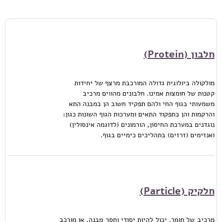
חלבון (Protein)
מולקולה ביולוגית גדולה המורכבת מרצף של יחידות
קטנות של חומצות אמינו. חלבונים מהווים מרכיב
משמעותי בגוף החי ולהם תפקיד חשוב הן במבנה התא
והרקמות והן בתפקוד התאים ומערכות הגוף השונות כגון:
נוגדנים במערכת החיסון, הורמונים (לדוגמה אינסולין)
ואנזימים (זרזים) בתהליכים כימיים בגוף.
חלקיק (Particle)
מרכיב של חומר. יכול להיות יסודי וחסר מבנה, או מורכב